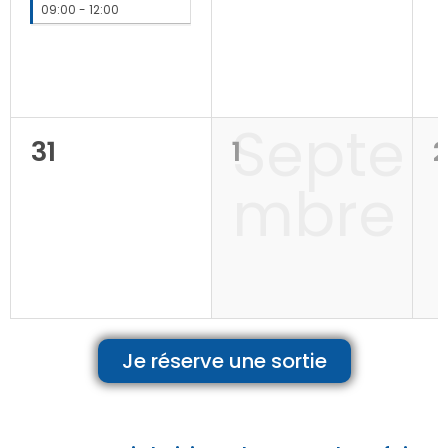
09:00 - 12:00
Septe
31
1
2
mbre
Je réserve une sortie