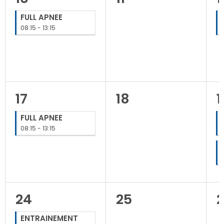
FULL APNEE
08:15 - 13:15
17
18
1
FULL APNEE
08:15 - 13:15
24
25
ENTRAINEMENT