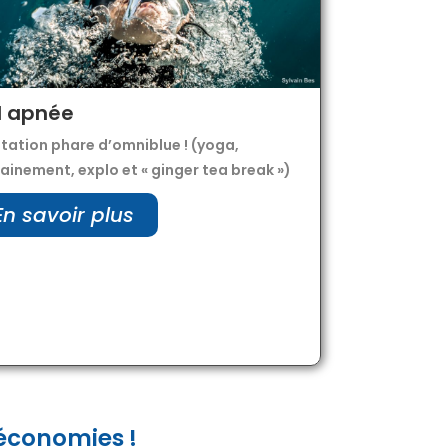
l apnée
tation phare d’omniblue ! (yoga,
ainement, explo et « ginger tea break »)
En savoir plus
 économies !