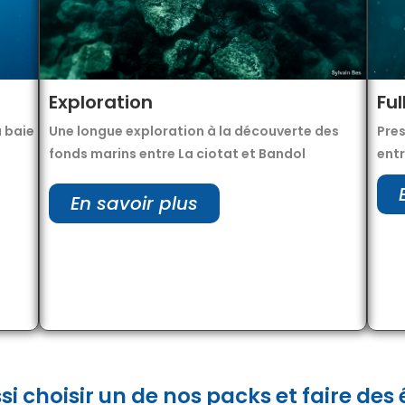
Exploration
Ful
 baie
Une longue exploration à la découverte des
Pres
fonds marins entre La ciotat et Bandol
entr
En savoir plus
si choisir un de nos packs et faire des